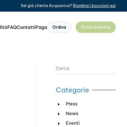
Sei già cliente Acquaviva?
Riordina i boccioni qui
lità
FAQ
Contatti
Paga
Ordina
Prova Gratuita
Categorie
Press
News
Eventi