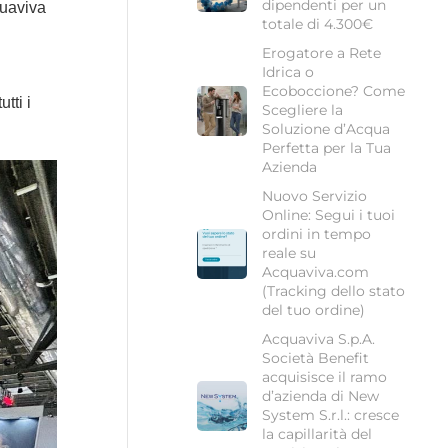
dipendenti per un
quaviva
totale di 4.300€
Erogatore a Rete
Idrica o
Ecoboccione? Come
tti i
Scegliere la
Soluzione d’Acqua
Perfetta per la Tua
Azienda
Nuovo Servizio
Online: Segui i tuoi
ordini in tempo
reale su
Acquaviva.com
(Tracking dello stato
del tuo ordine)
Acquaviva S.p.A.
Società Benefit
acquisisce il ramo
d’azienda di New
System S.r.l.: cresce
la capillarità del