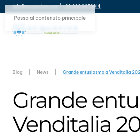
info@acquaviva.com
|
+39 030 9973814
Passa al contenuto principale
Blog
News
Grande entusiasmo a Venditalia 20
Grande entu
Venditalia 2