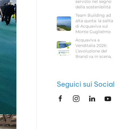
servizio nel segno
della sostenibilità
Team Building ad
alta quota: la salita
di Acquaviva sul
Monte Guglielmo
Acquaviva a
Venditalia 2026:
L’evoluzione del
Brand va in scena.
Seguici sui Social