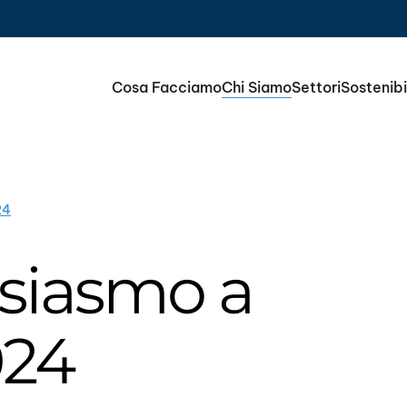
Cosa Facciamo
Chi Siamo
Settori
Sostenibi
24
siasmo a
024