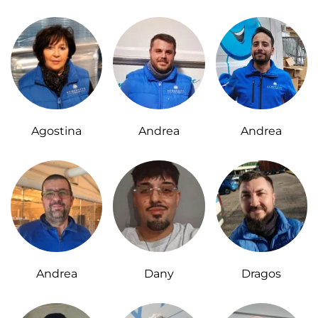
Agostina
Andrea
Andrea
Andrea
Dany
Dragos