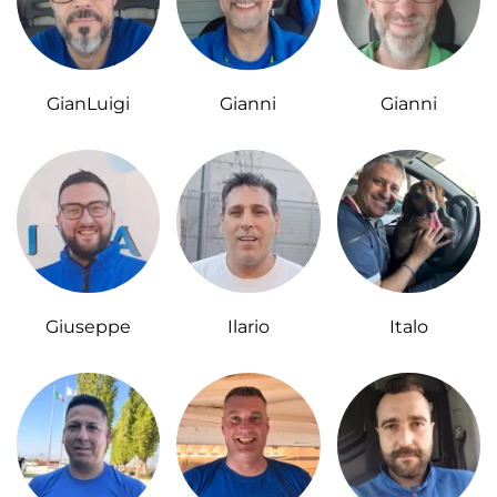
GianLuigi
Gianni
Gianni
Giuseppe
Ilario
Italo