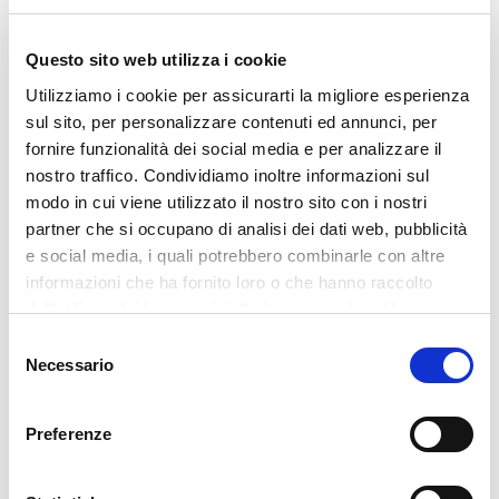
Questo sito web utilizza i cookie
Utilizziamo i cookie per assicurarti la migliore esperienza
sul sito, per personalizzare contenuti ed annunci, per
fornire funzionalità dei social media e per analizzare il
nostro traffico. Condividiamo inoltre informazioni sul
modo in cui viene utilizzato il nostro sito con i nostri
partner che si occupano di analisi dei dati web, pubblicità
e social media, i quali potrebbero combinarle con altre
informazioni che ha fornito loro o che hanno raccolto
dall'utilizzo dei loro servizi. Il sito può anche utilizzare
cookie di terze parti per inviarti messaggi promozionali
Selezione
personalizzati. Per il trattamento dei dati si rimanda alla
Necessario
del
nostra
policy privacy
. Acconsenta ai nostri cookie se
consenso
continua ad utilizzare il nostro sito web.
Preferenze