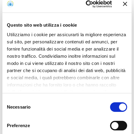
Questo sito web utilizza i cookie
Utilizziamo i cookie per assicurarti la migliore esperienza
sul sito, per personalizzare contenuti ed annunci, per
fornire funzionalità dei social media e per analizzare il
nostro traffico. Condividiamo inoltre informazioni sul
modo in cui viene utilizzato il nostro sito con i nostri
partner che si occupano di analisi dei dati web, pubblicità
e social media, i quali potrebbero combinarle con altre
informazioni che ha fornito loro o che hanno raccolto
dall'utilizzo dei loro servizi. Il sito può anche utilizzare
cookie di terze parti per inviarti messaggi promozionali
Selezione
personalizzati. Per il trattamento dei dati si rimanda alla
Necessario
del
nostra
policy privacy
. Acconsenta ai nostri cookie se
consenso
continua ad utilizzare il nostro sito web.
Preferenze