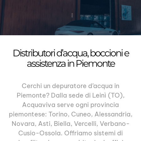
Distributori d’acqua, boccioni e
assistenza in Piemonte
Cerchi un depuratore d’acqua
in
Piemonte
?
Dalla sede di Leinì (TO),
Acquaviva serve ogni provincia
piemontese: Torino, Cuneo, Alessandria,
Novara, Asti, Biella, Vercelli, Verbano-
Cusio-Ossola. Offriamo
sistemi di