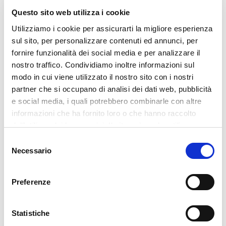
Questo sito web utilizza i cookie
Utilizziamo i cookie per assicurarti la migliore esperienza
sul sito, per personalizzare contenuti ed annunci, per
fornire funzionalità dei social media e per analizzare il
nostro traffico. Condividiamo inoltre informazioni sul
modo in cui viene utilizzato il nostro sito con i nostri
partner che si occupano di analisi dei dati web, pubblicità
e social media, i quali potrebbero combinarle con altre
informazioni che ha fornito loro o che hanno raccolto
dall'utilizzo dei loro servizi. Il sito può anche utilizzare
cookie di terze parti per inviarti messaggi promozionali
Selezione
personalizzati. Per il trattamento dei dati si rimanda alla
Necessario
del
nostra
policy privacy
. Acconsenta ai nostri cookie se
consenso
continua ad utilizzare il nostro sito web.
Preferenze
Statistiche