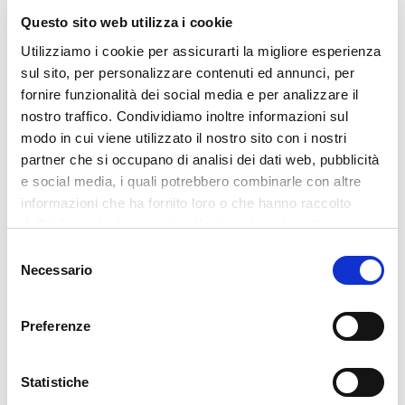
Questo sito web utilizza i cookie
Utilizziamo i cookie per assicurarti la migliore esperienza
sul sito, per personalizzare contenuti ed annunci, per
fornire funzionalità dei social media e per analizzare il
nostro traffico. Condividiamo inoltre informazioni sul
modo in cui viene utilizzato il nostro sito con i nostri
partner che si occupano di analisi dei dati web, pubblicità
e social media, i quali potrebbero combinarle con altre
informazioni che ha fornito loro o che hanno raccolto
dall'utilizzo dei loro servizi. Il sito può anche utilizzare
cookie di terze parti per inviarti messaggi promozionali
Selezione
personalizzati. Per il trattamento dei dati si rimanda alla
Necessario
del
nostra
policy privacy
. Acconsenta ai nostri cookie se
consenso
continua ad utilizzare il nostro sito web.
Preferenze
Statistiche