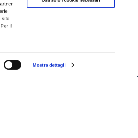
partner
arle
 sito
Per il
Mostra dettagli