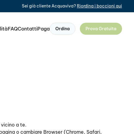
Sei già cliente Acquaviva?
Riordina i boccioni qui
lità
FAQ
Contatti
Paga
Ordina
Prova Gratuita
vicino a te.
 la pagina o cambiare Browser (Chrome, Safari,