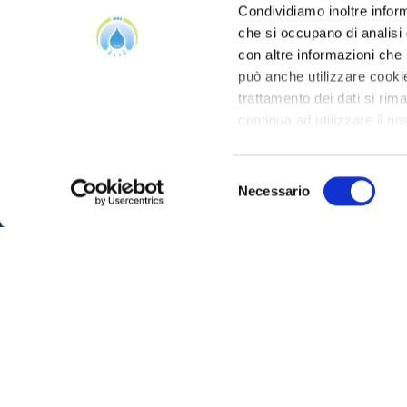
Condividiamo inoltre informa
che si occupano di analisi 
con altre informazioni che h
può anche utilizzare cookie
trattamento dei dati si rim
continua ad utilizzare il no
Selezione
Necessario
del
consenso