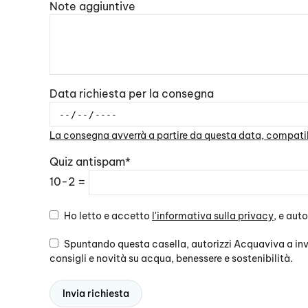
Note aggiuntive
Data richiesta per la consegna
La consegna avverrà a partire da questa data, compatibi
Quiz antispam*
10-2 =
Ho letto e accetto
l'informativa sulla privacy
, e aut
Spuntando questa casella, autorizzi Acquaviva a invi
consigli e novità su acqua, benessere e sostenibilità.